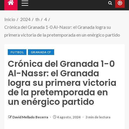
Inicio
2024
th
4
Crónica del Granada 1-0 Al-Nassr: el Granada logra su
primera victoria de la pretemporada en un enérgico partido
FUTBOL
GRANADA CF
Crónica del Granada 1-0
Al-Nassr: el Granada
logra su primera victoria
de la pretemporada en
un enérgico partido
Boyé presiona a Otávio durante el amistoso del
Granada disputado hoy | Foto: Al-Nassr FC.
David Mellado Becerra
4 agosto, 2024
3 min de lectura