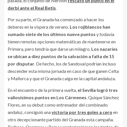
pasada, el conjunto de Nervión
rescató un punto en el
derbi ante el Real Betis
.
Por su parte, el Granada ha comenzado a hacer los
deberes en la víspera de verano.
Los rojiblancos han
sumado siete de los últimos nueve puntos
y todavía
tienen remotas opciones matemáticas de mantenerse en
Primera, pero tendría que darse un milagro.
Los nazaríes
se ubican a diez puntos de la salvación a falta de 15
por disputar
. De hecho, los de Sandoval podrían incluso
descender esta misma jornada en caso de que ganen Celta
y Mallorca y que el Granada caiga en la capital andaluza.
En el encuentro de la primera vuelta,
el Sevilla logró tres
valiosísimos puntos en Los Cármenes
. Quique Sánchez
Flores, en su debut como entrenador del combinado
andaluz, consiguió una
victoria por tres goles a cero
en
otro decepcionante partido del Granada esta campaña.
Pedrosa, Ocampos y Ramos protagonizaron los tantos de